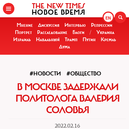
THE NEW TIMES
НОВОЕ ВРЕМЯ
EN
Мнение
Дискуссия
Интервью
Репрессии
Портрет
Расследование
Блоги
/
Украина
Израиль
Навальный
Трамп
Путин
Кремль
Дума
#НОВОСТИ
#ОБЩЕСТВО
В МОСКВЕ ЗАДЕРЖАЛИ
ПОЛИТОЛОГА ВАЛЕРИЯ
СОЛОВЬЯ
2022.02.16