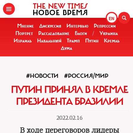
THE NEW TIMES
НОВОЕ ВРЕМЯ
EN
Мнение
Дискуссия
Интервью
Репрессии
Портрет
Расследование
Блоги
/
Украина
Израиль
Навальный
Трамп
Путин
Кремль
Дума
#НОВОСТИ
#РОССИЯ/МИР
ПУТИН ПРИНЯЛ В КРЕМЛЕ
ПРЕЗИДЕНТА БРАЗИЛИИ
2022.02.16
В ходе переговоров лидеры