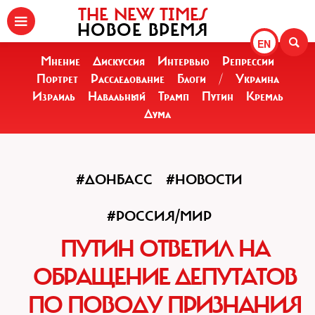
THE NEW TIMES
НОВОЕ ВРЕМЯ
EN
Мнение
Дискуссия
Интервью
Репрессии
Портрет
Расследование
Блоги
/
Украина
Израиль
Навальный
Трамп
Путин
Кремль
Дума
#ДОНБАСС
#НОВОСТИ
#РОССИЯ/МИР
ПУТИН ОТВЕТИЛ НА
ОБРАЩЕНИЕ ДЕПУТАТОВ
ПО ПОВОДУ ПРИЗНАНИЯ