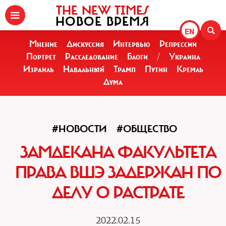
THE NEW TIMES
НОВОЕ ВРЕМЯ
EN
Мнение
Дискуссия
Интервью
Репрессии
Портрет
Расследование
Блоги
/
Украина
Израиль
Навальный
Трамп
Путин
Кремль
Дума
#НОВОСТИ
#ОБЩЕСТВО
ЗАМДЕКАНА ФАКУЛЬТЕТА
ПРАВА ВШЭ ЗАДЕРЖАН ПО
ДЕЛУ О РАСТРАТЕ
2022.02.15