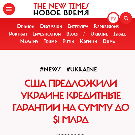
THE NEW TIMES
НОВОЕ ВРЕМЯ
РУ
Opinion
Discussion
Interview
Repressions
Portrait
Investigation
Blogs
/
Ukraine
Israel
Navalny
Trump
Putin
Kremlin
Duma
#NEWS
#UKRAINE
США ПРЕДЛОЖИЛИ
УКРАИНЕ КРЕДИТНЫЕ
ГАРАНТИИ НА СУММУ ДО
$1 МЛРД