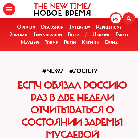
THE NEW TIMES
НОВОЕ ВРЕМЯ
РУ
Opinion
Discussion
Interview
Repressions
Portrait
Investigation
Blogs
/
Ukraine
Israel
Navalny
Trump
Putin
Kremlin
Duma
#NEWS
#SOCIETY
ЕСПЧ ОБЯЗАЛ РОССИЮ
РАЗ В ДВЕ НЕДЕЛИ
ОТЧИТЫВАТЬСЯ О
СОСТОЯНИИ ЗАРЕМЫ
МУСАЕВОЙ