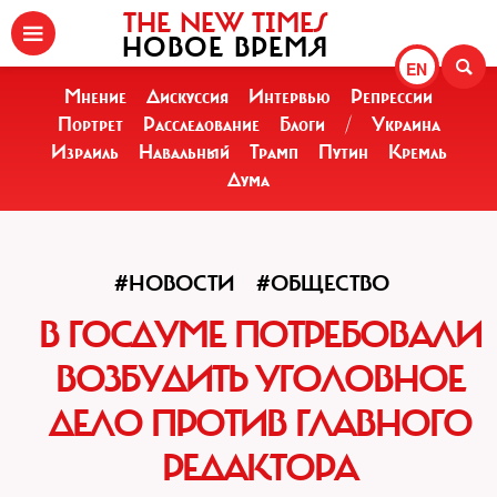
THE NEW TIMES
НОВОЕ ВРЕМЯ
EN
Мнение
Дискуссия
Интервью
Репрессии
Портрет
Расследование
Блоги
/
Украина
Израиль
Навальный
Трамп
Путин
Кремль
Дума
#НОВОСТИ
#ОБЩЕСТВО
В ГОСДУМЕ ПОТРЕБОВАЛИ
ВОЗБУДИТЬ УГОЛОВНОЕ
ДЕЛО ПРОТИВ ГЛАВНОГО
РЕДАКТОРА