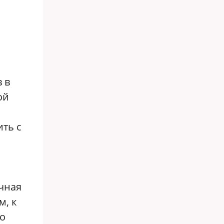
 в
ой
ть с
очная
м, к
во