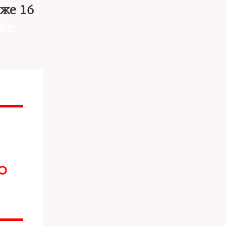
уже 16
he
НО