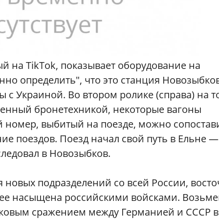
й на TikTok, показывает оборудование на
нно определить", что это станция Новозыбков
ы с Украиной. Во втором ролике (справа) на т
уженный бронетехникой, некоторые вагоны
 номер, выбитый на поезде, можно сопостави
ие поездов. Поезд начал свой путь в Ельне —
следовал в Новозыбков.
 новых подразделений со всей России, вост
лее насыщена российскими войсками. Возьме
анковым сражением между Германией и СССР 