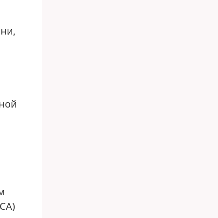
ни,
нной
я
м
РСА)