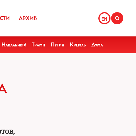
СТИ
АРХИВ
EN
Навальный
Трамп
Путин
Кремль
Дума
А
тов,