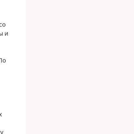
со
ы и
По
х
 у