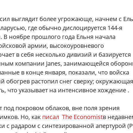
сил выглядит более угрожающе, начнем с Ель
еларусью, где обычно дислоцируется 144-я
. В ноябре прошлого года Ельня начала
войсковой армии, высокоуровневого
ает в себя несколько дивизий и базируется
данным компании Janes, занимающейся оборо
анные в конце января, показали, что войска
й обогрев растопил снег сверху; окружающа
ь, что указывает на интенсивное хождение .
т под покровом облаков, вне поля зрения
имков. Но, как
писал The Economist
в недавне
ики с радаром с синтезированной апертурой (