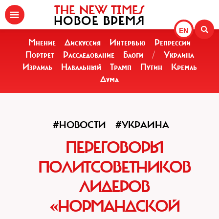
THE NEW TIMES
НОВОЕ ВРЕМЯ
EN
Мнение
Дискуссия
Интервью
Репрессии
Портрет
Расследование
Блоги
/
Украина
Израиль
Навальный
Трамп
Путин
Кремль
Дума
#НОВОСТИ
#УКРАИНА
ПЕРЕГОВОРЫ
ПОЛИТСОВЕТНИКОВ
ЛИДЕРОВ
«НОРМАНДСКОЙ