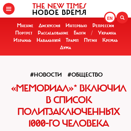
THE NEW TIMES
НОВОЕ ВРЕМЯ
EN
Мнение
Дискуссия
Интервью
Репрессии
Портрет
Расследование
Блоги
/
Украина
Израиль
Навальный
Трамп
Путин
Кремль
Дума
#НОВОСТИ
#ОБЩЕСТВО
«МЕМОРИАЛ»* ВКЛЮЧИЛ
В СПИСОК
ПОЛИТЗАКЛЮЧЕННЫХ
1000-ГО ЧЕЛОВЕКА