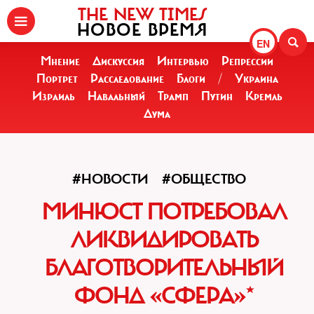
THE NEW TIMES
НОВОЕ ВРЕМЯ
EN
Мнение
Дискуссия
Интервью
Репрессии
Портрет
Расследование
Блоги
/
Украина
Израиль
Навальный
Трамп
Путин
Кремль
Дума
#НОВОСТИ
#ОБЩЕСТВО
МИНЮСТ ПОТРЕБОВАЛ
ЛИКВИДИРОВАТЬ
БЛАГОТВОРИТЕЛЬНЫЙ
ФОНД «СФЕРА»*