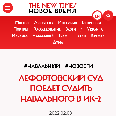
THE NEW TIMES
НОВОЕ ВРЕМЯ
EN
Мнение
Дискуссия
Интервью
Репрессии
Портрет
Расследование
Блоги
/
Украина
Израиль
Навальный
Трамп
Путин
Кремль
Дума
#НАВАЛЬНЫЙ
#НОВОСТИ
ЛЕФОРТОВСКИЙ СУД
ПОЕДЕТ СУДИТЬ
НАВАЛЬНОГО В ИК-2
2022.02.08