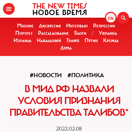
THE NEW TIMES
НОВОЕ ВРЕМЯ
EN
Мнение
Дискуссия
Интервью
Репрессии
Портрет
Расследование
Блоги
/
Украина
Израиль
Навальный
Трамп
Путин
Кремль
Дума
#НОВОСТИ
#ПОЛИТИКА
В МИД РФ НАЗВАЛИ
УСЛОВИЯ ПРИЗНАНИЯ
ПРАВИТЕЛЬСТВА ТАЛИБОВ*
2022.02.08