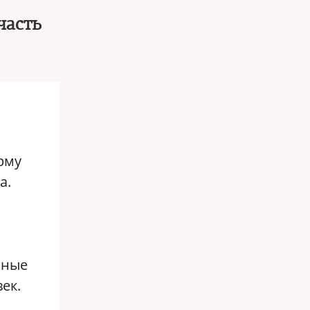
часть
рму
а.
нные
ек.
,