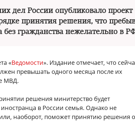
их дел России опубликовало проект
орядке принятия решения, что пребы
а без гражданства нежелательно в Р
та «
Ведомости
». Издание отмечает, что сейча
олжен превышать одного месяца после их
е МВД.
 принятии решения минитерство будет
у иностранца в России семья. Однако не
м или, наоборот, поможет принятию решения 