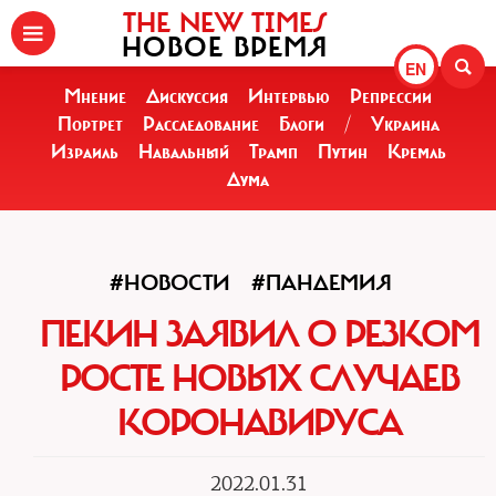
THE NEW TIMES
НОВОЕ ВРЕМЯ
EN
Мнение
Дискуссия
Интервью
Репрессии
Портрет
Расследование
Блоги
/
Украина
Израиль
Навальный
Трамп
Путин
Кремль
Дума
#НОВОСТИ
#ПАНДЕМИЯ
ПЕКИН ЗАЯВИЛ О РЕЗКОМ
РОСТЕ НОВЫХ СЛУЧАЕВ
КОРОНАВИРУСА
2022.01.31