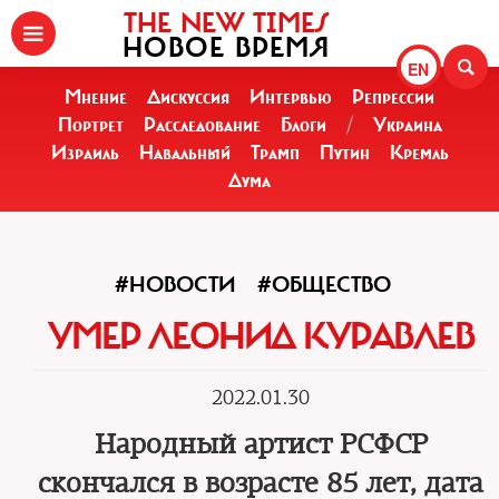
THE NEW TIMES
НОВОЕ ВРЕМЯ
EN
Мнение
Дискуссия
Интервью
Репрессии
Портрет
Расследование
Блоги
/
Украина
Израиль
Навальный
Трамп
Путин
Кремль
Дума
#НОВОСТИ
#ОБЩЕСТВО
УМЕР ЛЕОНИД КУРАВЛЕВ
2022.01.30
Народный артист РСФСР
скончался в возрасте 85 лет, дата