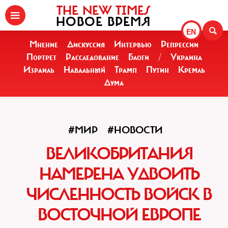
THE NEW TIMES
НОВОЕ ВРЕМЯ
EN
Мнение
Дискуссия
Интервью
Репрессии
Портрет
Расследование
Блоги
/
Украина
Израиль
Навальный
Трамп
Путин
Кремль
Дума
#МИР
#НОВОСТИ
ВЕЛИКОБРИТАНИЯ
НАМЕРЕНА УДВОИТЬ
ЧИСЛЕННОСТЬ ВОЙСК В
ВОСТОЧНОЙ ЕВРОПЕ