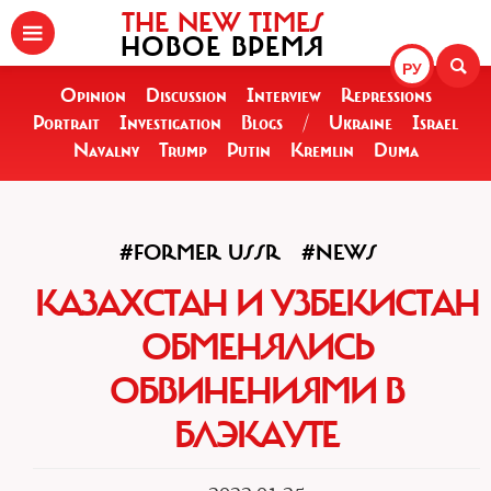
THE NEW TIMES
НОВОЕ ВРЕМЯ
РУ
Opinion
Discussion
Interview
Repressions
Portrait
Investigation
Blogs
/
Ukraine
Israel
Navalny
Trump
Putin
Kremlin
Duma
#FORMER USSR
#NEWS
КАЗАХСТАН И УЗБЕКИСТАН
ОБМЕНЯЛИСЬ
ОБВИНЕНИЯМИ В
БЛЭКАУТЕ