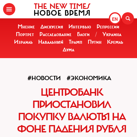
THE NEW TIMES
НОВОЕ ВРЕМЯ
EN
Мнение
Дискуссия
Интервью
Репрессии
Портрет
Расследование
Блоги
/
Украина
Израиль
Навальный
Трамп
Путин
Кремль
Дума
#НОВОСТИ
#ЭКОНОМИКА
ЦЕНТРОБАНК
ПРИОСТАНОВИЛ
ПОКУПКУ ВАЛЮТЫ НА
ФОНЕ ПАДЕНИЯ РУБЛЯ