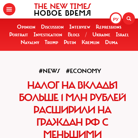
THE NEW TIMES
НОВОЕ ВРЕМЯ
РУ
Opinion
Discussion
Interview
Repressions
Portrait
Investigation
Blogs
/
Ukraine
Israel
Navalny
Trump
Putin
Kremlin
Duma
#NEWS
#ECONOMY
НАЛОГ НА ВКЛАДЫ
БОЛЬШЕ 1 МЛН РУБЛЕЙ
РАСШИРИЛИ НА
ГРАЖДАН РФ С
МЕНЬШИМИ