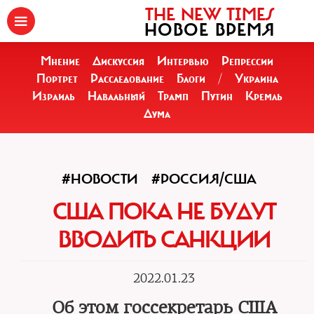
THE NEW TIMES
НОВОЕ ВРЕМЯ
Мнение
Дискуссия
Интервью
Репрессии
Портрет
Расследование
Блоги
/
Украина
Израиль
Навальный
Трамп
Путин
Кремль
Дума
#НОВОСТИ
#РОССИЯ/США
США ПОКА НЕ БУДУТ
ВВОДИТЬ САНКЦИИ
2022.01.23
Об этом госсекретарь США