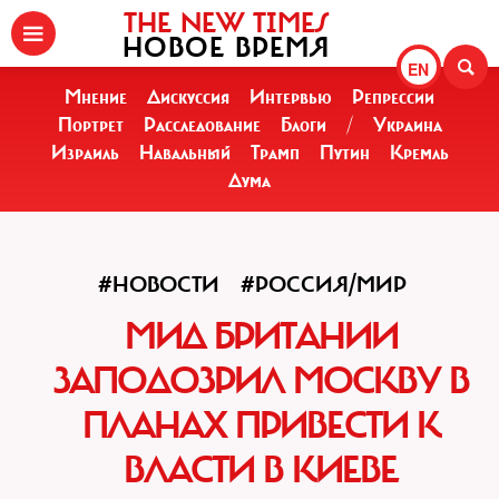
THE NEW TIMES
НОВОЕ ВРЕМЯ
EN
Мнение
Дискуссия
Интервью
Репрессии
Портрет
Расследование
Блоги
/
Украина
Израиль
Навальный
Трамп
Путин
Кремль
Дума
#НОВОСТИ
#РОССИЯ/МИР
МИД БРИТАНИИ
ЗАПОДОЗРИЛ МОСКВУ В
ПЛАНАХ ПРИВЕСТИ К
ВЛАСТИ В КИЕВЕ