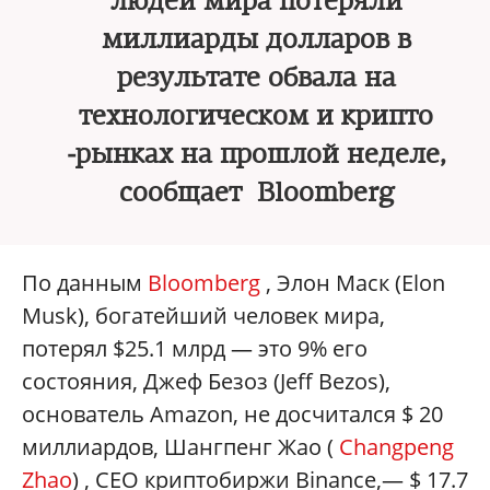
людей мира потеряли
миллиарды долларов в
результате обвала на
технологическом и крипто
‑рынках на прошлой неделе,
сообщает Bloomberg
По данным
Bloomberg
, Элон Маск (Elon
Musk), богатейший человек мира,
потерял $25.1 млрд — это 9% его
состояния, Джеф Безоз (Jeff Bezos),
основатель Amazon, не досчитался $ 20
миллиардов, Шангпенг Жао (
Changpeng
Zhao
) , СЕО криптобиржи Binance,— $ 17.7