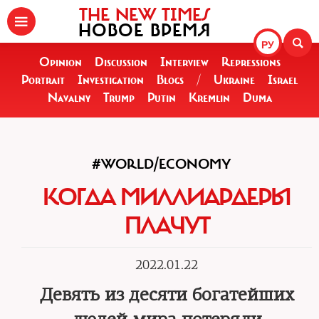
THE NEW TIMES
НОВОЕ ВРЕМЯ
РУ
Opinion
Discussion
Interview
Repressions
Portrait
Investigation
Blogs
/
Ukraine
Israel
Navalny
Trump
Putin
Kremlin
Duma
#WORLD/ECONOMY
КОГДА МИЛЛИАРДЕРЫ
ПЛАЧУТ
2022.01.22
Девять из десяти богатейших