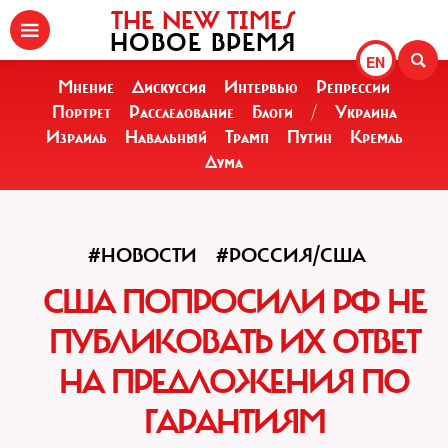
THE NEW TIMES
НОВОЕ ВРЕМЯ
EN
Мнение
Дискуссия
Интервью
Репрессии
Портрет
Расследование
Блоги
/
Украина
Израиль
Навальный
Трамп
Путин
Кремль
Дума
#НОВОСТИ
#РОССИЯ/США
США ПОПРОСИЛИ РФ НЕ
ПУБЛИКОВАТЬ ИХ ОТВЕТ
НА ПРЕДЛОЖЕНИЯ ПО
ГАРАНТИЯМ