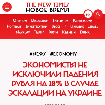
THE NEW TIMES
НОВОЕ ВРЕМЯ
РУ
Opinion
Discussion
Interview
Repressions
Portrait
Investigation
Blogs
/
Ukraine
Israel
Navalny
Trump
Putin
Kremlin
Duma
#NEWS
#ECONOMY
ЭКОНОМИСТЫ НЕ
ИСКЛЮЧИЛИ ПАДЕНИЯ
РУБЛЯ НА 20% В СЛУЧАЕ
ЭСКАЛАЦИИ НА УКРАИНЕ