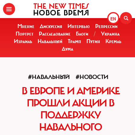
THE NEW TIMES
НОВОЕ ВРЕМЯ
EN
Мнение
Дискуссия
Интервью
Репрессии
Портрет
Расследование
Блоги
/
Украина
Израиль
Навальный
Трамп
Путин
Кремль
Дума
#НАВАЛЬНЫЙ
#НОВОСТИ
В ЕВРОПЕ И АМЕРИКЕ
ПРОШЛИ АКЦИИ В
ПОДДЕРЖКУ
НАВАЛЬНОГО