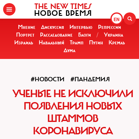
THE NEW TIMES
НОВОЕ ВРЕМЯ
EN
Мнение
Дискуссия
Интервью
Репрессии
Портрет
Расследование
Блоги
/
Украина
Израиль
Навальный
Трамп
Путин
Кремль
Дума
#НОВОСТИ
#ПАНДЕМИЯ
УЧЕНЫЕ НЕ ИСКЛЮЧИЛИ
ПОЯВЛЕНИЯ НОВЫХ
ШТАММОВ
КОРОНАВИРУСА