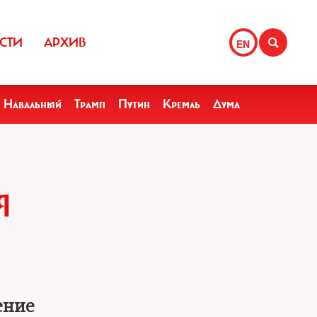
СТИ
АРХИВ
EN
Навальный
Трамп
Путин
Кремль
Дума
Я
ение