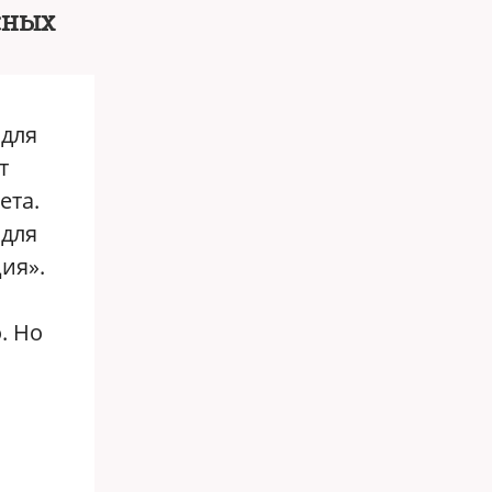
сных
 для
т
ета.
 для
ия».
. Но