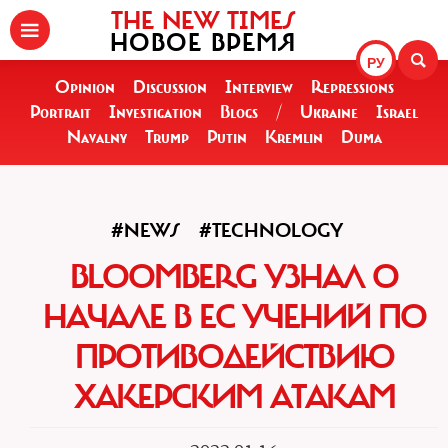
THE NEW TIMES
НОВОЕ ВРЕМЯ
РУ
Opinion
Discussion
Interview
Repressions
Portrait
Investigation
Blogs
/
Ukraine
Israel
Navalny
Trump
Putin
Kremlin
Duma
#NEWS
#TECHNOLOGY
BLOOMBERG УЗНАЛ О
НАЧАЛЕ В ЕС УЧЕНИЙ ПО
ПРОТИВОДЕЙСТВИЮ
ХАКЕРСКИМ АТАКАМ