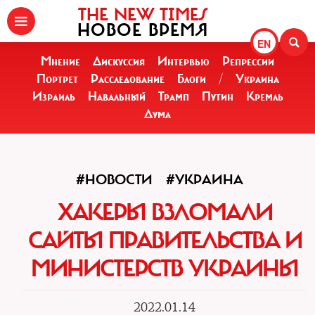
THE NEW TIMES
НОВОЕ ВРЕМЯ
EN
Мнение
Дискуссия
Интервью
Репрессии
Портрет
Расследование
Блоги
/
Украина
Израиль
Навальный
Трамп
Путин
Кремль
Дума
#НОВОСТИ
#УКРАИНА
ХАКЕРЫ ВЗЛОМАЛИ
САЙТЫ ПРАВИТЕЛЬСТВА И
МИНИСТЕРСТВ УКРАИНЫ
2022.01.14