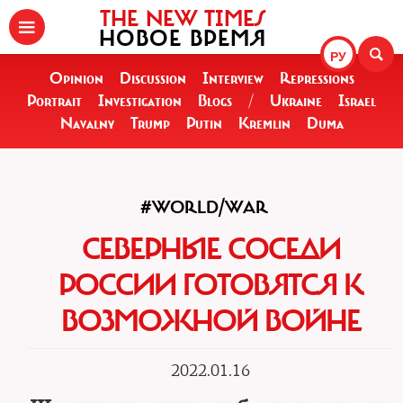
THE NEW TIMES
НОВОЕ ВРЕМЯ
РУ
Opinion
Discussion
Interview
Repressions
Portrait
Investigation
Blogs
/
Ukraine
Israel
Navalny
Trump
Putin
Kremlin
Duma
#WORLD/WAR
СЕВЕРНЫЕ СОСЕДИ
РОССИИ ГОТОВЯТСЯ К
ВОЗМОЖНОЙ ВОЙНЕ
2022.01.16