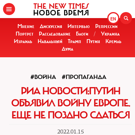
THE NEW TIMES
НОВОЕ ВРЕМЯ
EN
Мнение
Дискуссия
Интервью
Репрессии
Портрет
Расследование
Блоги
/
Украина
Израиль
Навальный
Трамп
Путин
Кремль
Дума
#ВОЙНА
#ПРОПАГАНДА
РИА НОВОСТИ:ПУТИН
ОБЪЯВИЛ ВОЙНУ ЕВРОПЕ.
ЕЩЕ НЕ ПОЗДНО СДАТЬСЯ
2022.01.15