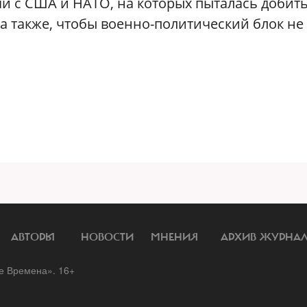
ечи с США и НАТО, на которых пыталась добит
 а также, чтобы военно-политический блок не
АВТОРЫ
НОВОСТИ
МНЕНИЯ
АРХИВ ЖУРНА
 Времена». 16+