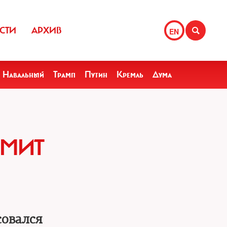
СТИ
АРХИВ
EN
Навальный
Трамп
Путин
Кремль
Дума
ММИТ
совался