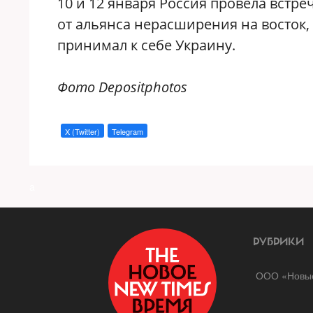
10 и 12 января Россия провела встр
от альянса нерасширения на восток,
принимал к себе Украину.
Фото Depositphotos
X (Twitter)
Telegram
a
РУБРИКИ
ООО «Новые