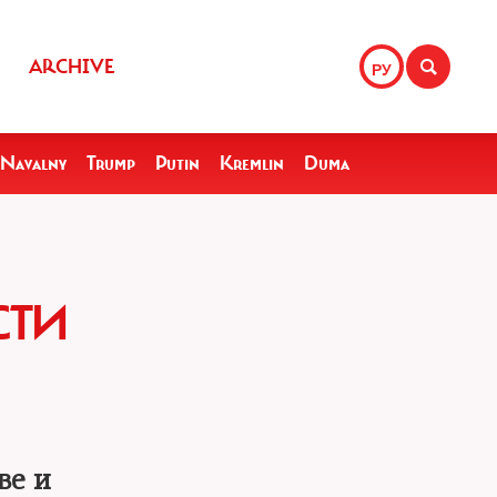
ARCHIVE
РУ
Navalny
Trump
Putin
Kremlin
Duma
СТИ
ве и