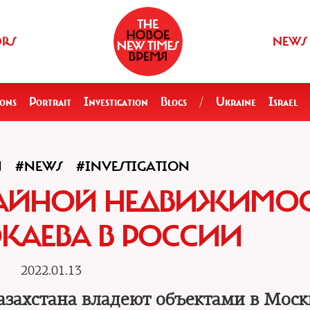
ORS
NEWS
ions
Portrait
Investigation
Blogs
/
Ukraine
Israel
N
#NEWS
#INVESTIGATION
ТАЙНОЙ НЕДВИЖИМО
КАЕВА В РОССИИ
2022.01.13
азахстана владеют объектами в Моск