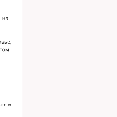
 на
овье,
 том
нтов»