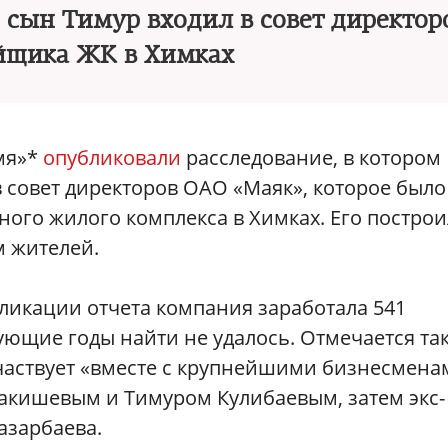
о сын Тимур входил в совет директор
йщика ЖК в Химках
мя»*
опубликовали
расследование, в котором
 в совет директоров ОАО «Маяк», которое было
ого жилого комплекса в Химках. Его постро
м жителей.
ликации отчета компания заработала 541
ующие годы найти не удалось. Отмечается та
частвует «вместе с крупнейшими бизнесмена
 Ракишевым и Тимуром Кулибаевым, затем экс-
азарбаева.