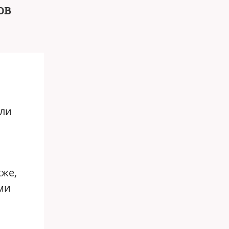
ов
или
кже,
ми