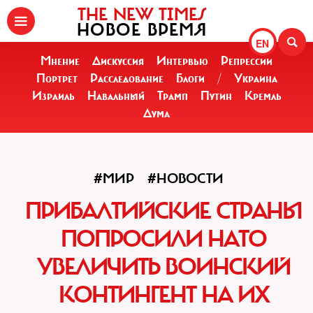
THE NEW TIMES
НОВОЕ ВРЕМЯ
EN
Мнение
Дискуссия
Интервью
Репрессии
Портрет
Расследование
Блоги
/
Украина
Израиль
Навальный
Трамп
Путин
Кремль
Дума
#МИР
#НОВОСТИ
ПРИБАЛТИЙСКИЕ СТРАНЫ
ПОПРОСИЛИ НАТО
УВЕЛИЧИТЬ ВОИНСКИЙ
КОНТИНГЕНТ НА ИХ