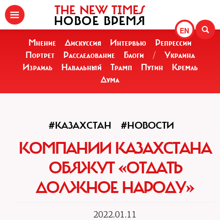
THE NEW TIMES
НОВОЕ ВРЕМЯ
EN
Мнение
Дискуссия
Интервью
Репрессии
Портрет
Расследование
Блоги
/
Украина
Израиль
Навальный
Трамп
Путин
Кремль
Дума
#КАЗАХСТАН
#НОВОСТИ
КОМПАНИИ КАЗАХСТАНА
ОБЯЖУТ «ОТДАТЬ
ДОЛЖНОЕ НАРОДУ»
2022.01.11