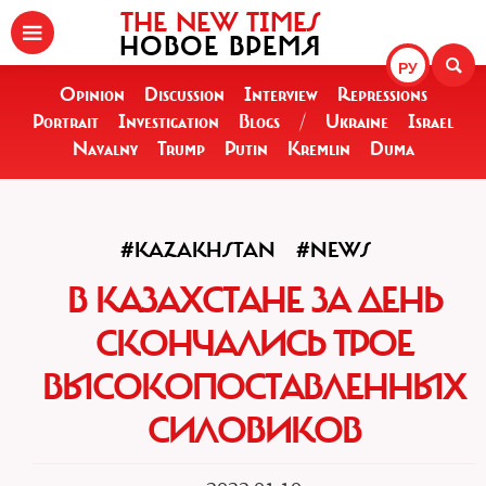
THE NEW TIMES
НОВОЕ ВРЕМЯ
РУ
Opinion
Discussion
Interview
Repressions
Portrait
Investigation
Blogs
/
Ukraine
Israel
Navalny
Trump
Putin
Kremlin
Duma
#KAZAKHSTAN
#NEWS
В КАЗАХСТАНЕ ЗА ДЕНЬ
СКОНЧАЛИСЬ ТРОЕ
ВЫСОКОПОСТАВЛЕННЫХ
СИЛОВИКОВ