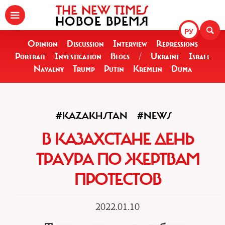
THE NEW TIMES
НОВОЕ ВРЕМЯ
РУ
Opinion
Discussion
Interview
Repressions
Portrait
Investigation
Blogs
/
Ukraine
Israel
Navalny
Trump
Putin
Kremlin
Duma
#KAZAKHSTAN
#NEWS
В КАЗАХСТАНЕ ДЕНЬ
ТРАУРА ПО ЖЕРТВАМ
ПРОТЕСТОВ
2022.01.10