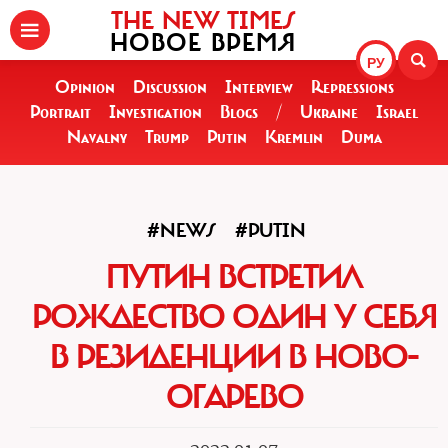
THE NEW TIMES
НОВОЕ ВРЕМЯ
РУ
Opinion
Discussion
Interview
Repressions
Portrait
Investigation
Blogs
/
Ukraine
Israel
Navalny
Trump
Putin
Kremlin
Duma
#NEWS
#PUTIN
ПУТИН ВСТРЕТИЛ
РОЖДЕСТВО ОДИН У СЕБЯ
В РЕЗИДЕНЦИИ В НОВО-
ОГАРЕВО