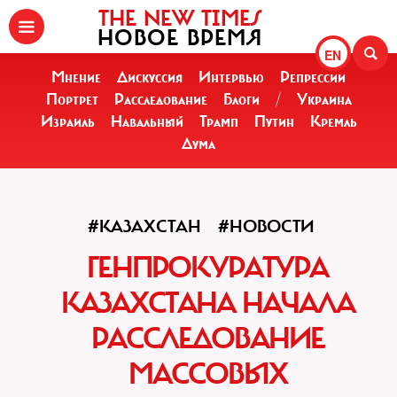
THE NEW TIMES
НОВОЕ ВРЕМЯ
EN
Мнение
Дискуссия
Интервью
Репрессии
Портрет
Расследование
Блоги
/
Украина
Израиль
Навальный
Трамп
Путин
Кремль
Дума
#КАЗАХСТАН
#НОВОСТИ
ГЕНПРОКУРАТУРА
КАЗАХСТАНА НАЧАЛА
РАССЛЕДОВАНИЕ
МАССОВЫХ