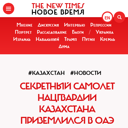
THE NEW TIMES
НОВОЕ ВРЕМЯ
EN
Мнение
Дискуссия
Интервью
Репрессии
Портрет
Расследование
Блоги
/
Украина
Израиль
Навальный
Трамп
Путин
Кремль
Дума
#КАЗАХСТАН
#НОВОСТИ
СЕКРЕТНЫЙ САМОЛЕТ
НАЦГВАРДИИ
КАЗАХСТАНА
ПРИЗЕМЛИЛСЯ В ОАЭ