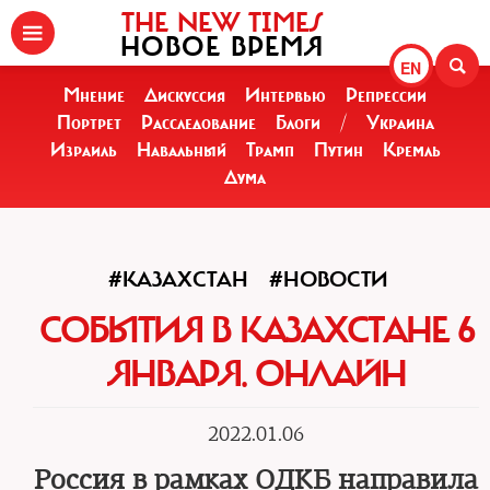
THE NEW TIMES
НОВОЕ ВРЕМЯ
EN
Мнение
Дискуссия
Интервью
Репрессии
Портрет
Расследование
Блоги
/
Украина
Израиль
Навальный
Трамп
Путин
Кремль
Дума
#КАЗАХСТАН
#НОВОСТИ
СОБЫТИЯ В КАЗАХСТАНЕ 6
ЯНВАРЯ. ОНЛАЙН
2022.01.06
Россия в рамках ОДКБ направила