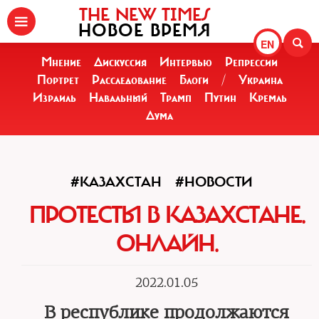
THE NEW TIMES
НОВОЕ ВРЕМЯ
EN
Мнение
Дискуссия
Интервью
Репрессии
Портрет
Расследование
Блоги
/
Украина
Израиль
Навальный
Трамп
Путин
Кремль
Дума
#КАЗАХСТАН
#НОВОСТИ
ПРОТЕСТЫ В КАЗАХСТАНЕ.
ОНЛАЙН.
2022.01.05
В республике продолжаются