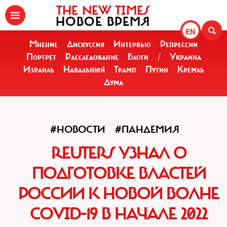
THE NEW TIMES
НОВОЕ ВРЕМЯ
EN
Мнение
Дискуссия
Интервью
Репрессии
Портрет
Расследование
Блоги
/
Украина
Израиль
Навальный
Трамп
Путин
Кремль
Дума
#НОВОСТИ
#ПАНДЕМИЯ
REUTERS УЗНАЛ О
ПОДГОТОВКЕ ВЛАСТЕЙ
РОССИИ К НОВОЙ ВОЛНЕ
COVID-19 В НАЧАЛЕ 2022