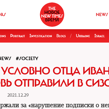
ORS
NEWS
ions
Portrait
Investigation
Blogs
/
Ukraine
Israel
NEWS
#SOCIETY
УСЛОВНО ОТЦА ИВА
Ь ОТПРАВИЛИ В СИЗ
2021.12.29
ржали за «нарушение подписки о не