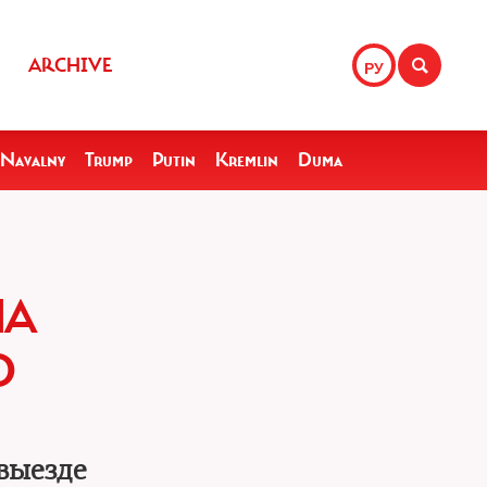
ARCHIVE
РУ
Navalny
Trump
Putin
Kremlin
Duma
НА
О
выезде