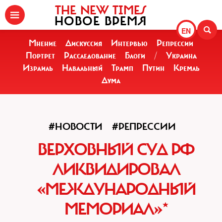
THE NEW TIMES
НОВОЕ ВРЕМЯ
EN
Мнение
Дискуссия
Интервью
Репрессии
Портрет
Расследование
Блоги
/
Украина
Израиль
Навальный
Трамп
Путин
Кремль
Дума
#НОВОСТИ
#РЕПРЕССИИ
ВЕРХОВНЫЙ СУД РФ
ЛИКВИДИРОВАЛ
«МЕЖДУНАРОДНЫЙ
МЕМОРИАЛ»*