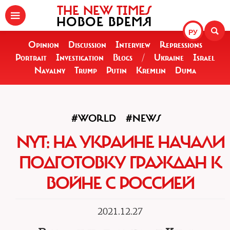
THE NEW TIMES
НОВОЕ ВРЕМЯ
РУ
Opinion
Discussion
Interview
Repressions
Portrait
Investigation
Blogs
/
Ukraine
Israel
Navalny
Trump
Putin
Kremlin
Duma
#WORLD
#NEWS
NYT: НА УКРАИНЕ НАЧАЛИ
ПОДГОТОВКУ ГРАЖДАН К
ВОЙНЕ С РОССИЕЙ
2021.12.27