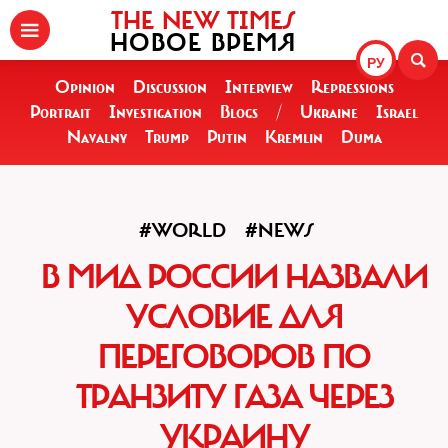
THE NEW TIMES
НОВОЕ ВРЕМЯ
РУ
Opinion
Discussion
Interview
Repressions
Portrait
Investigation
Blogs
/
Ukraine
Israel
Navalny
Trump
Putin
Kremlin
Duma
#WORLD
#NEWS
В МИД РОССИИ НАЗВАЛИ
УСЛОВИЕ ДЛЯ
ПЕРЕГОВОРОВ ПО
ТРАНЗИТУ ГАЗА ЧЕРЕЗ
УКРАИНУ