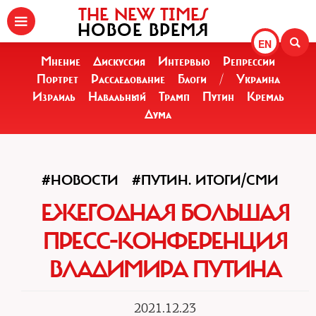
THE NEW TIMES
НОВОЕ ВРЕМЯ
EN
Мнение
Дискуссия
Интервью
Репрессии
Портрет
Расследование
Блоги
/
Украина
Израиль
Навальный
Трамп
Путин
Кремль
Дума
#НОВОСТИ
#ПУТИН. ИТОГИ/СМИ
ЕЖЕГОДНАЯ БОЛЬШАЯ
ПРЕСС-КОНФЕРЕНЦИЯ
ВЛАДИМИРА ПУТИНА
2021.12.23